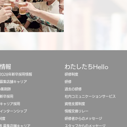
用情報
わたしたちHello
/2028年新卒採用情報
研修制度
 募集店舗キャリア
​
研修
oの薬剤師
過去の研修
 新卒採用
​社内コミュニケーションサービス
 キャリア採用
​資格支援制度
 インターンシップ
​
情報交換リレー
制度
​研修者からのメッセージ
務 募集店舗キャリア
スタッフからのメッセージ