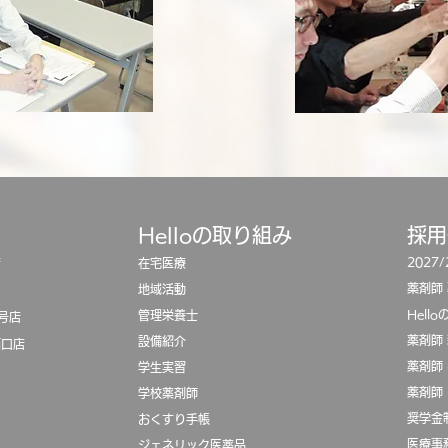
Helloの取り組み
​採
2027
店
在宅医療
薬剤師
地域活動
Hell
​管理栄養士
号店
薬剤師
設備紹介
西口店
薬剤師
学生実習
薬剤師
学校薬剤師
奨学金
おくすり手帳
医療事
ジェネリック医薬品