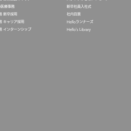
oの医療事務
新卒社員入社式
務 新卒採用
社内百景
務 キャリア採用
Helloランナーズ
務 インターンシップ
Hello's Library