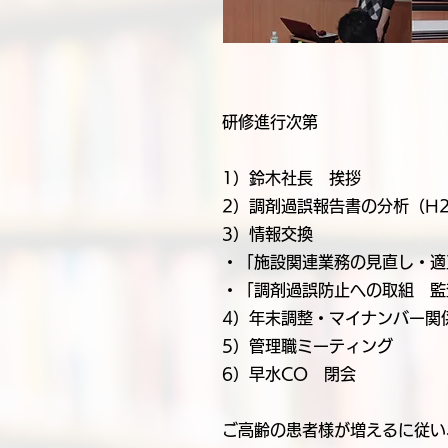
研修進行次第
1）鈴木社長 挨拶
2）調剤過誤報告書の分析（H27
3）情報交換
・「施設関連業務の見直し・適
・「調剤過誤防止への取組 監
4）年末調整・マイナンバー関
5）管理職ミーティング
6）早水CO 閉会
ご高齢の患者様が増えるに従い