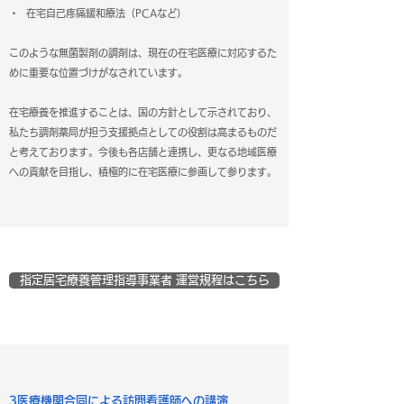
・ 在宅自己疼痛緩和療法（PCAなど）
このような無菌製剤の調剤は、現在の在宅医療に対応するた
めに重要な位置づけがなされています。
在宅療養を推進することは、国の方針として示されており、
私たち調剤薬局が担う支援拠点としての役割は高まるものだ
と考えております。今後も各店舗と連携し、更なる地域医療
への貢献を目指し、積極的に在宅医療に参画して参ります。
指定居宅療養管理指導事業者 運営規程はこちら
3医療機関合同による訪問看護師への講演