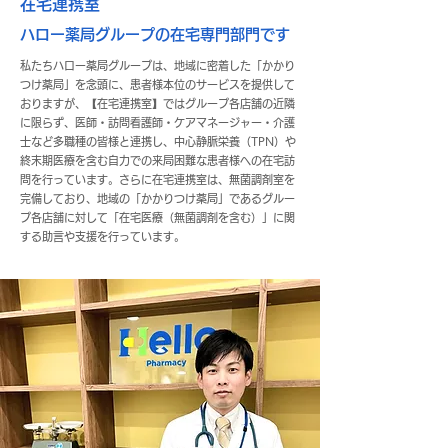
在宅連携室
ハロー薬局グループの在宅​専門部門です
私たちハロー薬局グループは、地域に密着した「かかり
つけ薬局」を念頭に、患者様本位のサービスを提供して
おりますが、【在宅連携室】ではグループ各店舗の近隣
に限らず、医師・訪問看護師・ケアマネージャー・介護
士など多職種の皆様と連携し、中心静脈栄養（TPN）や
終末期医療を含む自力での来局困難な患者様への在宅訪
問を行っています。さらに在宅連携室は、無菌調剤室を
完備しており、地域の「かかりつけ薬局」であるグルー
プ各店舗に対して「在宅医療（無菌調剤を含む）」に関
する助言や支援を行っています。