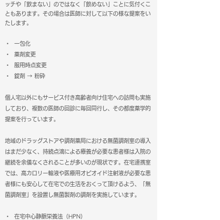
ッチや「飲まない」のではなく「飲めない」ことに気付くこ
ともあります。その場合は医師に対して以
下の様な提案をい
たします。
・ 一包化
・ 薬剤変更
・ 服用時点変更
・ 錠剤 → 粉砕
個人宅以外にもサービス付き高齢者向け住宅への訪問も実施
しており、複数の医師の回診に毎回同行し、その都度薬学的
提案を行っています。
地域のドラッグストアや調剤薬局における無菌調剤室の導入
はまだ少なく、持続点滴による療養が必要な患者様は入院の
継続を余儀なくされることが多いのが現状です。在宅連携室
では、高カロリー輸液や医療用オピオイド注射液が必要な患
者様にも安心して在宅での生活をおくって頂けるよう、「無
菌調剤室」を設置し無菌製剤の調剤を実施しています。
・ 在宅中心静脈栄養法（HPN）