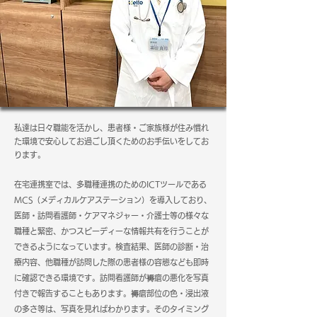
私達は日々職能を活かし、患者様・ご家族様が住み慣れ
た環境で安心してお過ごし頂くためのお手伝いをしてお
ります。
在宅連携室では、多職種連携のためのICTツールである
MCS（メディカルケアステーション）を導入しており、
医師・訪問看護師・ケアマネジャー・介護士等の様々な
職種と緊密、かつスピーディーな情報共有を行うことが
できるようになっています。
検査結果、医師の診断・治
療内容、他職種が訪問した際の患者様の容態なども即時
に確認できる環境です。
訪問看護師が
褥
瘡の悪化を写真
付きで報告することもあります。
褥
瘡部位の色・浸出液
の多さ等は、写真を見ればわかります。
そのタイミング