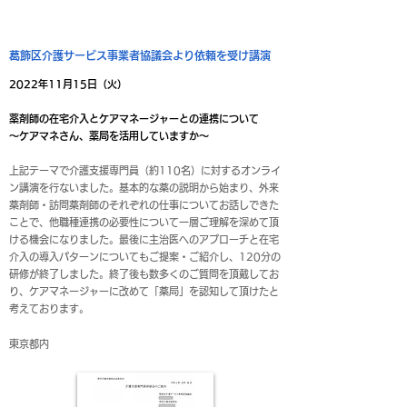
葛飾区介護サービス事業者協議会より依頼を受け講演
2022年11月15日（火）
薬剤師の在宅介入とケアマネージャーとの連携について
～ケアマネさん、薬局を活用していますか～
上記テーマで介護支援専門員（約110名）に対するオンライ
ン講演を行ないました。基本的な薬の説明から始まり、外来
薬剤師・訪問薬剤師のそれぞれの仕事についてお話しできた
ことで、他職種連携の必要性について一層ご理解を深めて頂
ける機会になりました。最後に主治医へのアプローチと在宅
介入の導入パターンについてもご提案・ご紹介し、120分の
研修が終了しました。終了後も数多くのご質問を頂戴してお
り、ケアマネージャーに改めて「薬局」を認知して頂けたと
考えております。
東京都内