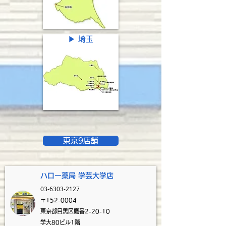
▶ 埼玉
東京9店舗
ハロー薬局 学芸大学
店
03-6303-2127
〒152-0004
東京都目黒区鷹番2-20-10
学大80ビル1階