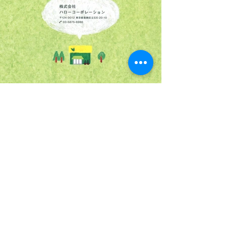
HOME
＞
企業情報
＞ 会社案内パンフレット
​ハロー薬局グループ
Helloの取り組み
コンセプト
在宅医療
ご挨拶
地域活動
会社概要
​管理栄養士
沿革
設備紹介