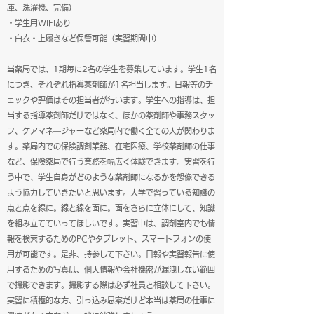
庫、洗濯機、完備）
・学生用WIFIあり
・白衣・上履きなど保管可能（実習期間中）
当薬局では、1期毎に2名の学生を募集しています。学生1名
につき、それぞれ指導薬剤師が1名担当します。日報等のチ
ェックや評価はその担当者が行います。
学生への指導は、担
当する指導薬剤師だけではなく、ほかの薬剤師や事務スタッ
フ、ケアマネ―ジャーなど薬局内で働く全ての人が関わりま
す。薬局内での保険調剤業務、在宅医療、学校薬剤師の仕事
など、保険薬局で行う業務を幅広く体験できます。実習を行
う中で、学生自身がどのような薬剤師になるかを想像できる
よう協力していきたいと思います。大学で習っている知識の
点と点を線に。線と線を面に。面をさらに立体にして、知識
を組み立てていってほしいです。
実習中は、調剤室内でも情
報を検索するためのPCやタブレット、スマートフォンの使
用が可能です。是非、持参して下さい。日報や実習報告に使
用するための写真は、個人情報や会社機密が漏洩しない範囲
で撮影できます。撮影する際は必ず社員と相談して下さい。
実習に積極的な方、引っ込み思案だけど本当は薬局の仕事に