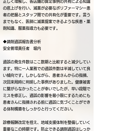
正しく理解し、各店舗の算定事例の共有による知識
の底上げを行い、減薬が必要なポリファーマシー患
者の把握とスタッフ間での共有化が重要です。言う
までもなく、医師に減薬提案できるような疾患・薬
剤知識、服薬指導力も必要です。
◆調剤過誤報告書分析
安全管理責任者 堀内
過誤の発生件数はここ数期と比較すると減少してい
ます。特に一人業務での過誤件数は半減していて良
い傾向です。しかしながら、患者さんからの指摘、
次回来局時に判明した事例がありました。健康被害
に繋がらなかったことが幸いでしたが、早い段階で
ミスを修正し、過誤の影響を最小限にするためにも
患者さんに指摘される前に過誤に気づくことができ
る体制構築をしっかりと行ってください。
診療報酬改定を控え、地域支援体制を整備していく
重要なこの時期です。防止できる調剤過誤はしっか