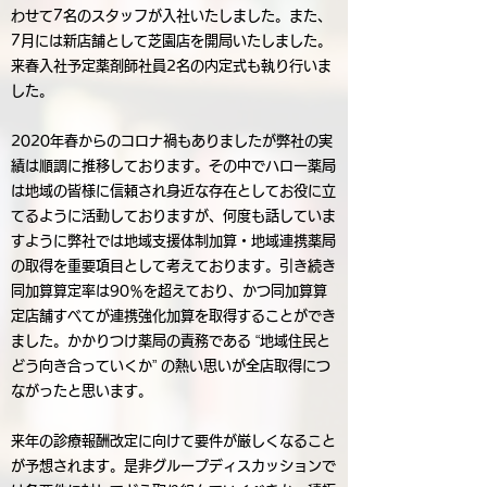
わせて7名のスタッフが入社いたしました。また、
7月には新店舗として芝園店を開局いたしました。
来春入社予定薬剤師社員2名の内定式も執り行いま
した。
2020年春からのコロナ禍もありましたが弊社の実
績は順調に推移しております。その中でハロー薬局
は地域の皆様に信頼され身近な存在としてお役に立
てるように活動しておりますが、何度も話していま
すように弊社では地域支援体制加算・地域連携薬局
の取得を重要項目として考えております。引き続き
同加算算定率は90％を超えており、かつ同加算算
定店舗すべてが連携強化加算を取得することができ
ました。かかりつけ薬局の責務である “地域住民と
どう向き合っていくか” の熱い思いが全店取得につ
ながったと思います。
来年の診療報酬改定に向けて要件が厳しくなること
が予想されます。是非グループディスカッションで