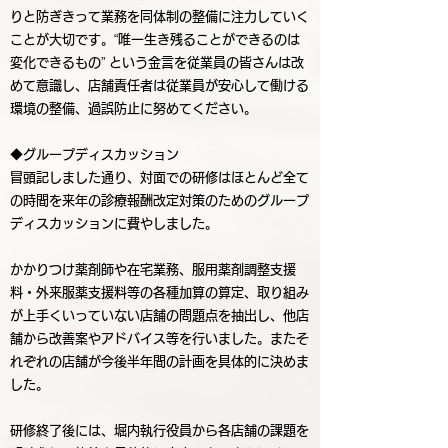
りと防ぎきって業務を同体制の整備に注力していく
ことが大切です。“唯一生き残ることができるのは
変化できるもの” という金言を従業員の皆さんは改
めて意識し、店舗責任者は従業員が安心して働ける
環境の整備、過誤防止に努めてください。
◆グループディスカッション
冒頭記しました通り、対面での研修はほとんど全て
の時間を来年の診療報酬改定対策のためのグループ
ディスカッションに費やしました。
かかりつけ薬剤師や在宅業務、服用薬剤調整支援
料・外来服薬支援料等の各種加算の算定、取り組み
が上手くいっていない店舗の問題点を抽出し、他店
舗から改善案やアドバイス等を行いました。またそ
れぞれの店舗が今後半年間の計画を具体的に決めま
した。
研修終了後には、堀内執行役員から各店舗の課題を