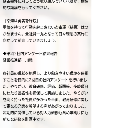
は各要件に対してどう取り組んでいくべきか、積極
的な議論を行ってください。
『幸運は勇者を好む』
勇気を持って行動を起こさないと幸運（結果）はつ
かめません。全社員一丸となって日々理想の薬局に
向かって前進していきましょう。
◆第2回社内アンケート結果報告
経営推進部 川添
各社員の現状を把握し、より働きやすい環境を目指
すことを目的に2回目の社内アンケートを行いまし
た。やりがい、教育研修、評価、報酬等、多岐項目
にわたり匿名性を担保して実施しました。やりがい
を高く持った社員が多かった半面、教育研修に関し
て更なる充実を希望する声があがっておりました。
定期的に開催している対人力研修も含め年明けにも
新たな研修を計画中です。