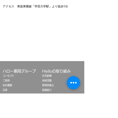
アクセス 東急東横線「学芸大学駅」より徒歩1分
​ハロー薬局グループ
Helloの取り組み
コンセプト
在宅医療
ご挨拶
地域活動
会社概要
​管理栄養士
沿革
設備紹介
​会社案内パンフレット
学生実習
​メディア情報
学校薬剤師
おくすり手帳
ジェネリック医薬品