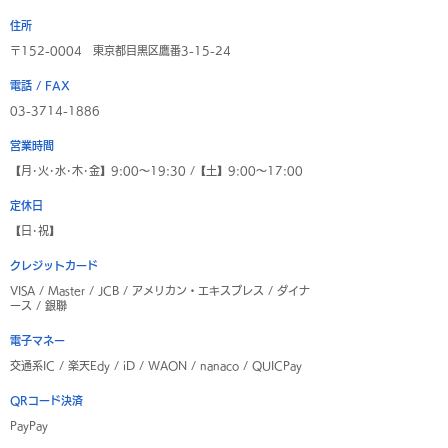
住所
〒152-0004 東京都目黒区鷹番3-15-24
電話 / FAX
03-3714-1886
​営業時間
【月･火･水･木･金】9:00～19:30 /【土】9:00～17:00
定休日
【日･祝】
クレジットカード
VISA / Master / JCB / アメリカン・エキスプレス / ダイナ
ース / 銀聯
電子マネー
交通系IC / 楽天Edy / iD / WAON / nanaco / QUICPay
QRコード決済
PayPay