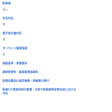
駐車場
なし
在宅対応
可
電子処方箋対応
可
オンライン服薬指導
可
施設基準・実費請求
調剤管理料・服薬管理指導料
長期収載品の選定療養・明細書の発行
医療DX推進体制の整備・災害や新興感染症発生時における
対応