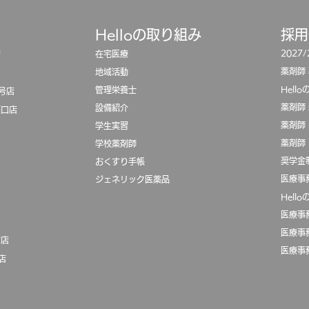
Helloの取り組み
​採
2027
店
在宅医療
薬剤師
地域活動
Hell
​管理栄養士
号店
薬剤師
設備紹介
西口店
薬剤師
学生実習
薬剤師
学校薬剤師
奨学金
おくすり手帳
医療事
ジェネリック医薬品
Hell
医療事
医療事
前店
医療事
店