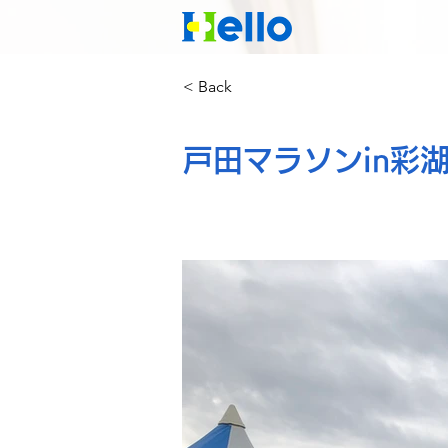
< Back
戸田マラソンin彩湖