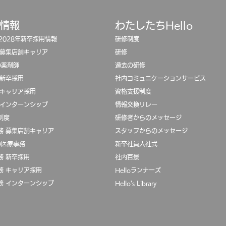
用情報
わたしたちHello
/2028年新卒採用情報
研修制度
 募集店舗キャリア
​
研修
oの薬剤師
過去の研修
 新卒採用
​社内コミュニケーションサービス
 キャリア採用
​資格支援制度
 インターンシップ
​
情報交換リレー
制度
​研修者からのメッセージ
務 募集店舗キャリア
スタッフからのメッセージ
oの医療事務
新卒社員入社式
務 新卒採用
社内百景
務 キャリア採用
Helloランナーズ
務 インターンシップ
Hello's Library