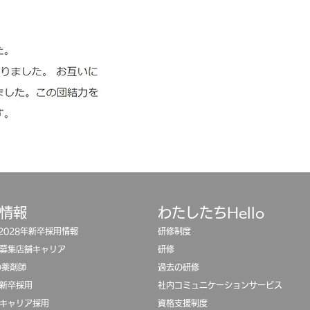
用情報
わたしたちHello
/2028年新卒採用情報
研修制度
 募集店舗キャリア
​
研修
oの薬剤師
過去の研修
 新卒採用
​社内コミュニケーションサービス
 キャリア採用
​資格支援制度