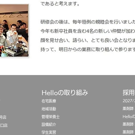
Helloの取り組み
​採
2027
店
在宅医療
薬剤師
地域活動
Hell
​管理栄養士
号店
薬剤師
設備紹介
西口店
薬剤師
学生実習