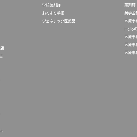
薬剤師
学校薬剤師
奨学金
おくすり手帳
医療事
ジェネリック医薬品
Hell
医療事
医療事
前店
医療事
店
店
）
店