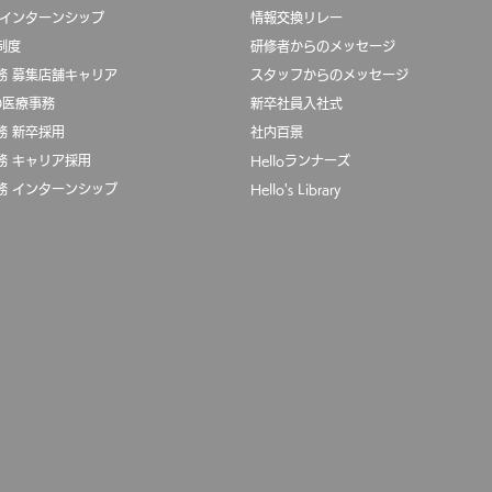
 インターンシップ
​
情報交換リレー
制度
​研修者からのメッセージ
務 募集店舗キャリア
スタッフからのメッセージ
oの医療事務
新卒社員入社式
務 新卒採用
社内百景
務 キャリア採用
Helloランナーズ
務 インターンシップ
Hello's Library